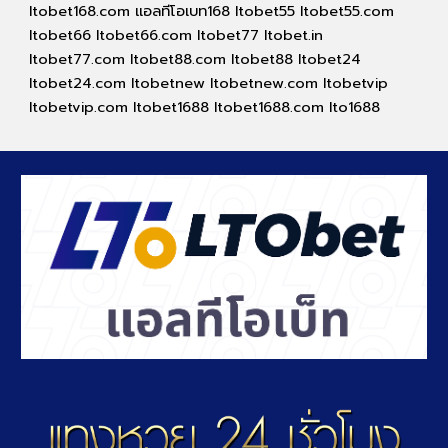
ltobet168.com แอลทีโอเบท168 ltobet55 ltobet55.com
ltobet66 ltobet66.com ltobet77 ltobet.in
ltobet77.com ltobet88.com ltobet88 ltobet24
ltobet24.com ltobetnew ltobetnew.com ltobetvip
ltobetvip.com ltobet1688 ltobet1688.com lto1688