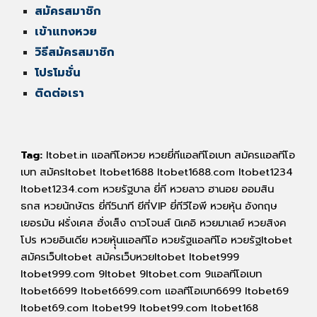
สมัครสมาชิก
เข้าแทงหวย
วิธีสมัครสมาชิก
โปรโมชั่น
ติดต่อเรา
Tag:
ltobet.in แอลทีโอหวย หวยยี่กีแอลทีโอเบท สมัครแอลทีโอ
เบท สมัครltobet ltobet1688 ltobet1688.com ltobet1234
ltobet1234.com หวยรัฐบาล ยี่กี หวยลาว ฮานอย ออมสิน
ธกส หวยนักษัตร ยี่กี5นาที ยีกี่VIP ยี่กีวีไอพี หวยหุ้น อังกฤษ
เยอรมัน ฝรั่งเศส ฮั่งเส็ง ดาวโจนส์ นิเคอิ หวยมาเลย์ หวยสิงค
โปร หวยอินเดีย หวยหุุ้นแอลทีโอ หวยรัฐแอลทีโอ หวยรัฐltobet
สมัครเว็บltobet สมัครเว็บหวยltobet ltobet999
ltobet999.com 9ltobet 9ltobet.com 9แอลทีโอเบท
ltobet6699 ltobet6699.com แอลทีโอเบท6699 ltobet69
ltobet69.com ltobet99 ltobet99.com ltobet168