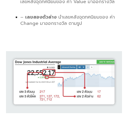
เลขหลังจุดทศนิยมของ ค่า Value มาออกรางวัล
–
เลขสองตัวล่าง
นำเลขหลังจุดทศนิยมของ ค่า
Change มาออกรางวัล ตามรูป