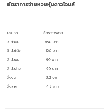
อัตราการจ่ายหวยหุ้นดาวโจนส์
ประเภท อัตราการจ่าย
3 ตัวบน 850 บาท
3 ตัวโต๊ด 120 บาท
2 ตัวบน 90 บาท
2 ตัวล่าง 90 บาท
วิ่งบน 3.2 บาท
วิ่งล่าง 4.2 บาท