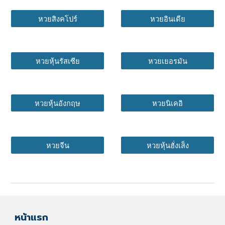
หวยสิงคโปร์
หวยอินเดีย
หวยหุ้นรัสเซีย
หวยเยอรมัน
หวยหุ้นอังกฤษ
หวยนิเคอิ
หวยจีน
หวยหุ้นฮั่งเส็ง
หน้าแรก