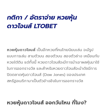
กติกา / อัตราจ่าย หวยหุ้น
ดาวโจนส์ LTOBET
หวยหุ้นดาวโจนส์
เป็นอีกหวยที่คนไทยนิยมเล่น จะมีรูป
แบบการเล่น สามตัวบน สองตัวบน สองตัวล่าง เหมือนกับ
หวยใต้ดิน แต่ทั้งนี้ หวยดาวโจนส์จะมีการนำเอาผลหุ้นมาใช้
ในการออกรางวัล และสำหรับหวยดาวโจนส์จะนำดัชนีการ
ปิดตลาดหุ้นดาวโจนส์ (Dow Jones) ของประเทศ
สหรัฐอเมริกามาเป็นตัวอ้างอิงในการออกรางวัล
หวยหุ้นดาวโจนส์ ออกวันไหน กี่โมง?