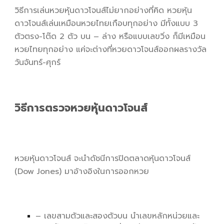
วิธีการเล่นหวยหุ้นดาวโจนส์ไม่ยากอย่างที่คิด หวยหุ้น
ดาวโจนส์เล่นเหมือนหวยไทยเกือบทุกอย่าง มีทั้งแบบ 3
ตัวตรง-โต๊ด 2 ตัว บน – ล่าง หรือแบบเลขวิ่ง ก็มีเหมือน
หวยไทยทุกอย่าง แค่จะต่างที่หวยดาวโจนส์ออกผลรางวัล
วันจันทร์-ศุกร์
วิธีการตรวจหวยหุ้นดาวโจนส์
หวยหุ้นดาวโจนส์ จะนำดัชนีการปิดตลาดหุ้นดาวโจนส์
(Dow Jones) มาอ้างอิงในการออกหวย
– เลขสามตัวและสองตัวบน นำเลขหลักหน่วยและ