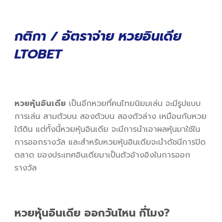
กติกา / อัตราจ่าย หวยอินเดีย
LTOBET
หวยหุ้นอินเดีย
เป็นอีกหวยที่คนไทยนิยมเล่น จะมีรูปแบบ
การเล่น สามตัวบน สองตัวบน สองตัวล่าง เหมือนกับหวย
ใต้ดิน แต่ทั้งนี้หวยหุ้นอินเดีย จะมีการนำเอาผลหุ้นมาใช้ใน
การออกรางวัล และสำหรับหวยหุ้นอินเดียจะนำดัชนีการปิด
ตลาด ของประเทศอินเดียมาเป็นตัวอ้างอิงในการออก
รางวัล
หวยหุ้นอินเดีย ออกวันไหน กี่โมง?