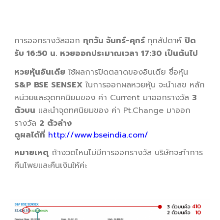
การออกรางวัลออก
ทุกวัน จันทร์-ศุกร์
ทุกสัปดาห์
ปิด
รับ 16:50 น. หวยออกประมาณเวลา 17:30 เป็นต้นไป
หวยหุ้นอินเดีย
ใช้ผลการปิดตลาดของอินเดีย ชื่อหุ้น
S&P BSE SENSEX
ในการออกผลหวยหุ้น จะนำเลข หลัก
หน่วยและจุดทศนิยมของ ค่า Current มาออกรางวัล
3
ตัวบน
และนำจุดทศนิยมของ ค่า Pt.Change มาออก
รางวัล
2 ตัวล่าง
ดูผลได้ที่
http://www.bseindia.com/
หมายเหตุ
ถ้างวดไหนไม่มีการออกรางวัล บริษัทจะทำการ
คืนโพยและคืนเงินให้ค่ะ