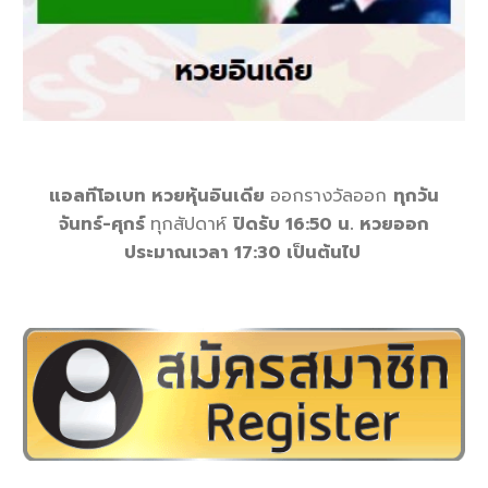
แอลทีโอเบท
หวยหุ้นอินเดีย
ออกรางวัลออก
ทุกวัน
จันทร์-ศุกร์
ทุกสัปดาห์
ปิดรับ 16:50 น. หวยออก
ประมาณเวลา 17:30 เป็นต้นไป