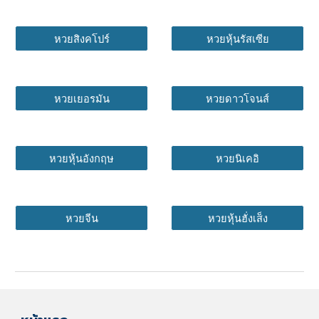
หวยสิงคโปร์
หวยหุ้นรัสเซีย
หวยเยอรมัน
หวยดาวโจนส์
หวยหุ้นอังกฤษ
หวยนิเคอิ
หวยจีน
หวยหุ้นฮั่งเส็ง