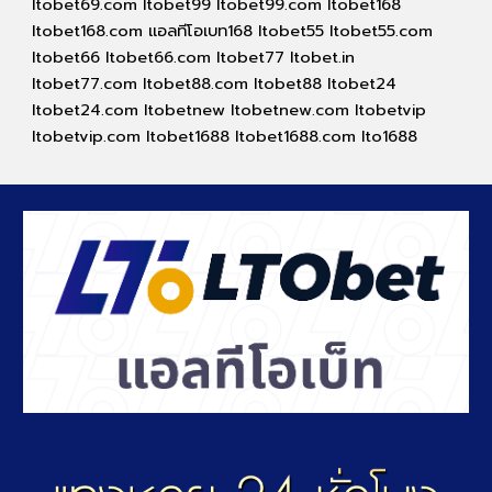
ltobet69.com ltobet99 ltobet99.com ltobet168
ltobet168.com แอลทีโอเบท168 ltobet55 ltobet55.com
ltobet66 ltobet66.com ltobet77 ltobet.in
ltobet77.com ltobet88.com ltobet88 ltobet24
ltobet24.com ltobetnew ltobetnew.com ltobetvip
ltobetvip.com ltobet1688 ltobet1688.com lto1688